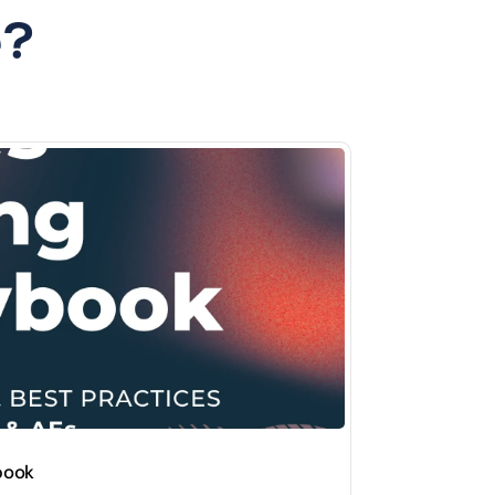
e?
book