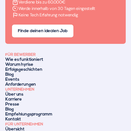
Verdiene bis zu 60.000€
Werde innerhalb von 30 Tagen eingestellt
Keine Tech Erfahrung notwendig
Finde deinen idealen Job
FÜR BEWERBER
Wie es funktioniert
Warum hyrise
Erfolgsgeschichten
Blog
Events
Anforderungen
UNTERNEHMEN
Über uns
Karriere
Presse
Blog
Empfehlungsprogramm
Kontakt
FÜR UNTERNEHMEN
Übersicht