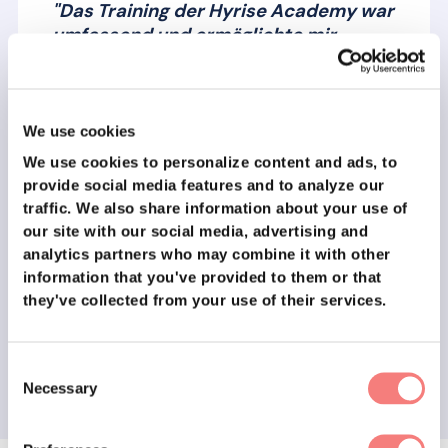
"Das Training der Hyrise Academy war
umfassend und ermöglichte mir
letztendlich, meine Leistung enorm zu
verbessern und mich beruflich
weiterzuentwickeln."
We use cookies
We use cookies to personalize content and ads, to
Jakob's Geschichte ist wirklich inspirierend. Trotz fehlender
provide social media features and to analyze our
Vorkenntnisse im digitalen Vertrieb hat er seine Chance
traffic.
We also share information about your use of
ergriffen, bei
blaulichtSMS
anzufangen und konnte durch
our site with our social media, advertising and
seine enorme Willenskraft, gepaart unserm kontinuierliches
analytics partners who may combine it with other
Training, seine Performance auf ein neues Level bringen.
information that you've provided to them or that
they've collected from your use of their services.
Jakob, wir wünschen dir von Herzen weiterhin viel Erfolg auf
deinem beruflichen Weg. Wir sind gespannt auf deine
zukünftigen Erfolge. Keep rocking! 🚀
Consent
Necessary
Selection