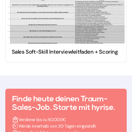
Sales Soft-Skill Interviewleitfaden + Scoring
Finde heute deinen Traum-
Sales-Job. Starte mit hyrise.
Verdiene bis zu 60.000€
Werde innerhalb von 30 Tagen eingestellt