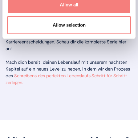
Geheimnisse des Aufbaus und der Förderung einer
Allow all
herausragenden professionellen Identität, beherrsche die
Kunst des Erstellens eines gewinnenden Lebenslaufs,
LinkedIn-Profils und Networking-Strategie und lerne die
Allow selection
besten Strategien für das Finden von Chancen, das Bestehen
von Vorstellungsgesprächen und das Treffen der richtigen
Karriereentscheidungen. Schau dir die komplette Serie hier
an!
Mach dich bereit, deinen Lebenslauf mit unserem nächsten
Kapitel auf ein neues Level zu heben, in dem wir den Prozess
des
Schreibens des perfekten Lebenslaufs Schritt für Schritt
zerlegen.