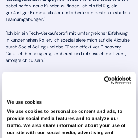
dabei helfen, neue Kunden zu finden. Ich bin fleißig, ein
großartiger Kommunikator und arbeite am besten in starken
Teamumgebungen."
"Ich bin ein Tech-Verkaufsprofi mit umfangreicher Erfahrung
in kundennahen Rollen. Ich spezialisiere mich auf die Akquise
durch Social Selling und das Führen effektiver Discovery
Calls. Ich bin neugierig, lernbereit und intrinsisch motiviert,
erfolgreich zu sein."
"Ich wache jeden Morgen auf und laufe 5 km. Das liegt daran,
dass ich intrinsisch motiviert bin und volles Engagement in
jedes Projekt, das ich übernehme, zeige."
"Verkaufen ist meine Leidenschaft. Ich glaube fest daran, dass
We use cookies
es beim Verkauf darum geht, Kunden bei der Lösung von
We use cookies to personalize content and ads, to
Problemen zu helfen. Ich spreche gerne mit anderen und
provide social media features and to analyze our
tauche tief in ihre Probleme ein, um Win-Win-Szenarien für
traffic.
We also share information about your use of
Unternehmen und Kunden zu erzeugen."
our site with our social media, advertising and