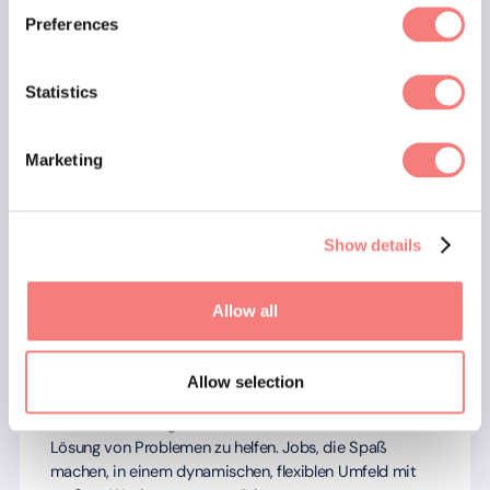
das Leben im Vertrieb
Preferences
Statistics
Marketing
Show details
3 Gründe, im Tech Sales zu
Allow all
arbeiten
Allow selection
Ein erfüllender Karriereweg
Beim Tech Sales geht es darum, Menschen bei der
Lösung von Problemen zu helfen. Jobs, die Spaß
machen, in einem dynamischen, flexiblen Umfeld mit