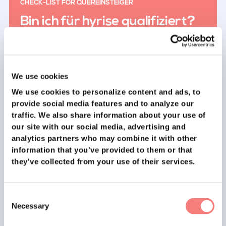
CHECK-LIST FOR QUEREINSTEIGER
Bin ich für hyrise qualifiziert?
Ich bin motiviert und engagiert, einen Job zu
finden.
Ich bin auf der Suche nach einem Vollzeitjob, keine
Teilzeitjobs.
We use cookies
Ich bin mindestens 18 Jahre alt.
We use cookies to personalize content and ads, to
Ich spreche fließend Deutsch, mindestens auf C1-
provide social media features and to analyze our
Niveau.
Ich habe 3 Stunden pro Woche Zeit, um mich der
traffic.
We also share information about your use of
Jobsuche zu widmen.
our site with our social media, advertising and
analytics partners who may combine it with other
information that you've provided to them or that
Bewirb dich kostenlos
they've collected from your use of their services.
Um fortzufahren, musst du alle Kästchen ankreuzen
Consent
Necessary
Selection
Unser Mitbegründer Dom spricht über