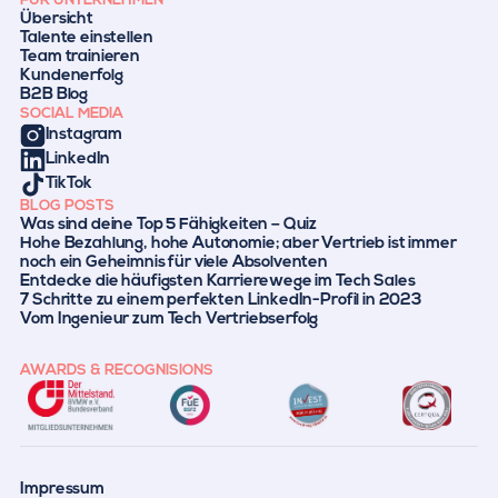
FÜR UNTERNEHMEN
Übersicht
Talente einstellen
Team trainieren
Kundenerfolg
B2B Blog
SOCIAL MEDIA
Instagram
LinkedIn
TikTok
BLOG POSTS
Was sind deine Top 5 Fähigkeiten – Quiz
Hohe Bezahlung, hohe Autonomie; aber Vertrieb ist immer
noch ein Geheimnis für viele Absolventen
Entdecke die häufigsten Karrierewege im Tech Sales
7 Schritte zu einem perfekten LinkedIn-Profil in 2023
Vom Ingenieur zum Tech Vertriebserfolg
AWARDS & RECOGNISIONS
Impressum