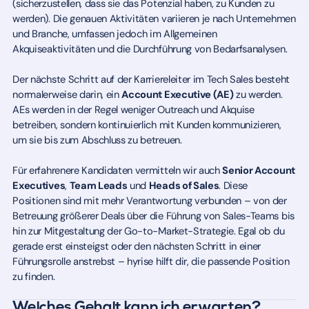
(sicherzustellen, dass sie das Potenzial haben, zu Kunden zu
werden). Die genauen Aktivitäten variieren je nach Unternehmen
und Branche, umfassen jedoch im Allgemeinen
Akquiseaktivitäten und die Durchführung von Bedarfsanalysen.
Der nächste Schritt auf der Karriereleiter im Tech Sales besteht
normalerweise darin, ein
Account Executive (AE)
zu werden.
AEs werden in der Regel weniger Outreach und Akquise
betreiben, sondern kontinuierlich mit Kunden kommunizieren,
um sie bis zum Abschluss zu betreuen.
Für erfahrenere Kandidaten vermitteln wir auch
Senior Account
Executives
,
Team Leads
und
Heads of Sales
. Diese
Positionen sind mit mehr Verantwortung verbunden – von der
Betreuung größerer Deals über die Führung von Sales-Teams bis
hin zur Mitgestaltung der Go-to-Market-Strategie. Egal ob du
gerade erst einsteigst oder den nächsten Schritt in einer
Führungsrolle anstrebst – hyrise hilft dir, die passende Position
zu finden.
Welches Gehalt kann ich erwarten?