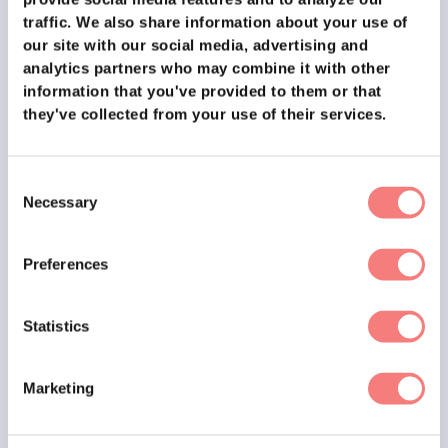
... habt iht die Rolle schon besetzt oder ist sie noch
traffic.
We also share information about your use of
offen?
our site with our social media, advertising and
... sucht ihr jemanden mit Branchenkenntnissen?
analytics partners who may combine it with other
information that you've provided to them or that
... würde die Rolle einem bestimmten Markt dienen?
they've collected from your use of their services.
... benötigt ihr ein bestimmtes Sprachniveau?
All dies sind Übergänge zu interessanten Gesprächen, die:
Consent
Necessary
Den Job qualifizieren
und sicherstellen, dass keiner
Selection
von euch Zeit verschwendet und
Dich auf ihrem Radar bringen
.
Preferences
Wer sind die
Statistics
Entscheidungsträger?
Das hängt von der Unternehmensgröße und -art ab, aber im
Marketing
Allgemeinen sind es: