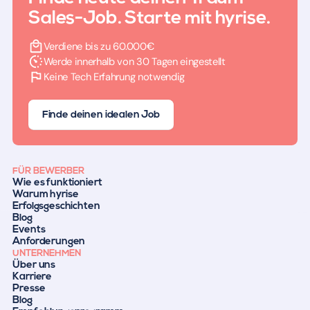
Sales-Job. Starte mit hyrise.
Verdiene bis zu 60.000€
Werde innerhalb von 30 Tagen eingestellt
Keine Tech Erfahrung notwendig
Finde deinen idealen Job
FÜR BEWERBER
Wie es funktioniert
Warum hyrise
Erfolgsgeschichten
Blog
Events
Anforderungen
UNTERNEHMEN
Über uns
Karriere
Presse
Blog