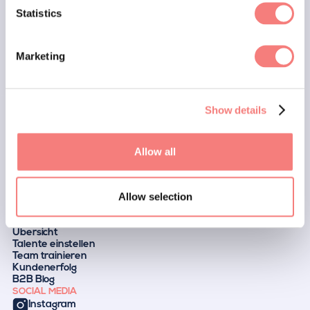
Statistics
Marketing
FÜR BEWERBER
Wie es funktioniert
Warum hyrise
Erfolgsgeschichten
Blog
Show details
Events
Anforderungen
UNTERNEHMEN
Über uns
Allow all
Karriere
Presse
Blog
Allow selection
Empfehlungsprogramm
Kontakt
FÜR UNTERNEHMEN
Übersicht
Talente einstellen
Team trainieren
Kundenerfolg
B2B Blog
SOCIAL MEDIA
Instagram