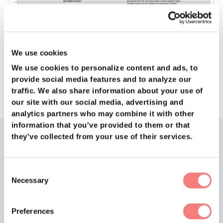
We use cookies
We use cookies to personalize content and ads, to
Sales Soft-Skill Interviewleitfaden + Scoring
provide social media features and to analyze our
traffic.
We also share information about your use of
our site with our social media, advertising and
analytics partners who may combine it with other
information that you've provided to them or that
they've collected from your use of their services.
Stelle mit hyrise top Sales
Consent
Talente ein und bilde sie aus.
Necessary
Selection
500+ offene Stellen besetzt
500+ Menschen geschult
Preferences
4.9/5 Zufriedenheitsquote