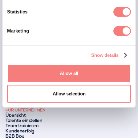
Statistics
Kontakt aufnehmen
Marketing
FÜR BEWERBER
Wie es funktioniert
Warum hyrise
Erfolgsgeschichten
Show details
Blog
Events
Anforderungen
Allow all
UNTERNEHMEN
Über uns
Karriere
Presse
Allow selection
Blog
Empfehlungsprogramm
Kontakt
FÜR UNTERNEHMEN
Übersicht
Talente einstellen
Team trainieren
Kundenerfolg
B2B Blog